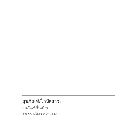
สุขภัณฑ์/โถปัสสาวะ
สุขภัณฑ์ชิ้นเดียว
สุขภัณฑ์นั่งราบ/นั่งยอง