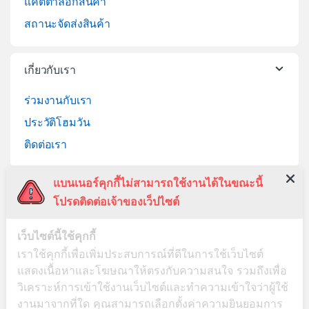
แคตตาล็อกสินค้า
สถานะจัดส่งสินค้า
เกี่ยวกับเรา
ร่วมงานกับเรา
ประวัติโฮมวัน
ติดต่อเรา
แบนเนอร์คุกกี้ไม่สามารถใช้งานได้ในขณะนี้
ช่วยเหลือ
โปรดติดต่อเจ้าของเว็ปไซต์
วิธีการสั่งซื้อสินค้า
เว็บไซต์นี้ใช้คุกกี้
บริการจัดส่งสินค้า
เราใช้คุกกี้เพื่อเพิ่มประสบการณ์ที่ดีในการใช้เว็บไซต์
เปลี่ยนคืนสินค้า
แสดงเนื้อหาและโฆษณาให้ตรงกับความสนใจ รวมถึงเพื่อ
วิเคราะห์การเข้าใช้งานเว็บไซต์และทำความเข้าใจว่าผู้ใช้
งานมาจากที่ใด คุณสามารถเลือกตั้งค่าความยินยอมการ