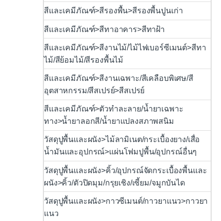
สีและเคมีภัณฑ์>สีรองพื้น>สีรองพื้นปูนเก่า
สีและเคมีภัณฑ์>สีทาอาคาร>สีทาฝ้า
สีและเคมีภัณฑ์>สีงานไม้/ไม้ไฟเบอร์ซีเมนต์>สีทา
ไม้/สีย้อมไม้/สีรองพื้นไม้
สีและเคมีภัณฑ์>สีงานเฉพาะ/สีเคลือบพิเศษ/สี
อุตสาหกรรม/สีสเปรย์>สีสเปรย์
สีและเคมีภัณฑ์>ตัวทำละลาย/น้ำยาเฉพาะ
ทาง>น้ำยาลอกสี/น้ำยาแปลงสภาพสนิม
วัสดุปูพื้นและผนัง>ไม้ลามิเนต/กระเบื้องยาง/เสื่อ
น้ำมันและอุปกรณ์>แผ่นโฟมปูพื้น/อุปกรณ์อื่นๆ
วัสดุปูพื้นและผนัง>คิ้ว/อุปกรณ์จัดกระเบื้องพื้นและ
ผนัง>คิ้ว/ตัวปิดมุม/กรุยเชิง/เซี้ยม/จมูกบันได
วัสดุปูพื้นและผนัง>กาวซีเมนต์/กาวยาแนว>กาวยา
แนว