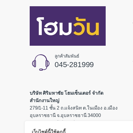
ลูกค้าสัมพันธ์
045-281999
บริษัท ศิริมหาชัย โฮมเซ็นเตอร์ จำกัด
สำนักงานใหญ่
279/1-11 ชั้น 2 ถ.แจ้งสนิท ต.ในเมือง อ.เมือง
อุบลราชธานี จ.อุบลราชธานี 34000
เลขประจำตัวผู้เสียภาษี 0335554000085
เว็บไซต์นี้ใช้คุกกี้