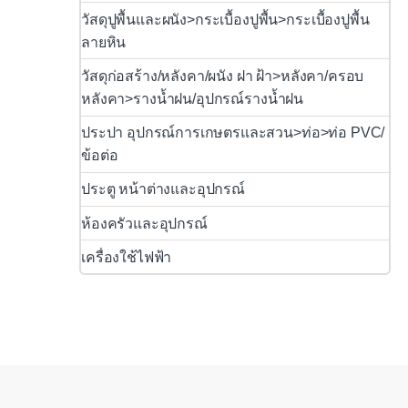
วัสดุปูพื้นและผนัง>กระเบื้องปูพื้น>กระเบื้องปูพื้น
ลายหิน
วัสดุก่อสร้าง/หลังคา/ผนัง ฝา ฝ้า>หลังคา/ครอบ
หลังคา>รางน้ำฝน/อุปกรณ์รางน้ำฝน
ประปา อุปกรณ์การเกษตรและสวน>ท่อ>ท่อ PVC/
ข้อต่อ
ประตู หน้าต่างและอุปกรณ์
ห้องครัวและอุปกรณ์
เครื่องใช้ไฟฟ้า