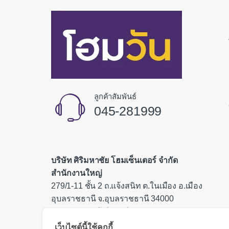
ลูกค้าสัมพันธ์
045-281999
บริษัท ศิริมหาชัย โฮมเซ็นเตอร์ จำกัด
สำนักงานใหญ่
279/1-11 ชั้น 2 ถ.แจ้งสนิท ต.ในเมือง อ.เมือง
อุบลราชธานี จ.อุบลราชธานี 34000
เลขประจำตัวผู้เสียภาษี 0335554000085
เว็บไซต์นี้ใช้คุกกี้