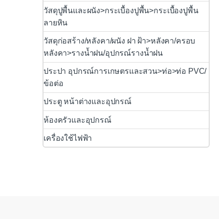
วัสดุปูพื้นและผนัง>กระเบื้องปูพื้น>กระเบื้องปูพื้น
ลายหิน
วัสดุก่อสร้าง/หลังคา/ผนัง ฝา ฝ้า>หลังคา/ครอบ
หลังคา>รางน้ำฝน/อุปกรณ์รางน้ำฝน
ประปา อุปกรณ์การเกษตรและสวน>ท่อ>ท่อ PVC/
ข้อต่อ
ประตู หน้าต่างและอุปกรณ์
ห้องครัวและอุปกรณ์
เครื่องใช้ไฟฟ้า