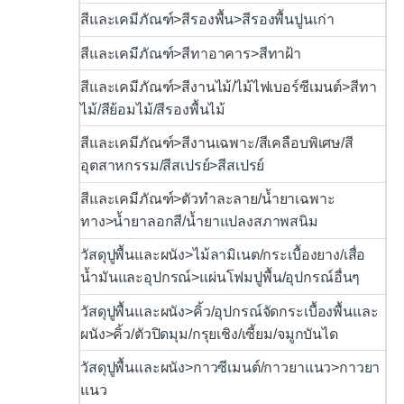
สีและเคมีภัณฑ์>สีรองพื้น>สีรองพื้นปูนเก่า
สีและเคมีภัณฑ์>สีทาอาคาร>สีทาฝ้า
สีและเคมีภัณฑ์>สีงานไม้/ไม้ไฟเบอร์ซีเมนต์>สีทา
ไม้/สีย้อมไม้/สีรองพื้นไม้
สีและเคมีภัณฑ์>สีงานเฉพาะ/สีเคลือบพิเศษ/สี
อุตสาหกรรม/สีสเปรย์>สีสเปรย์
สีและเคมีภัณฑ์>ตัวทำละลาย/น้ำยาเฉพาะ
ทาง>น้ำยาลอกสี/น้ำยาแปลงสภาพสนิม
วัสดุปูพื้นและผนัง>ไม้ลามิเนต/กระเบื้องยาง/เสื่อ
น้ำมันและอุปกรณ์>แผ่นโฟมปูพื้น/อุปกรณ์อื่นๆ
วัสดุปูพื้นและผนัง>คิ้ว/อุปกรณ์จัดกระเบื้องพื้นและ
ผนัง>คิ้ว/ตัวปิดมุม/กรุยเชิง/เซี้ยม/จมูกบันได
วัสดุปูพื้นและผนัง>กาวซีเมนต์/กาวยาแนว>กาวยา
แนว