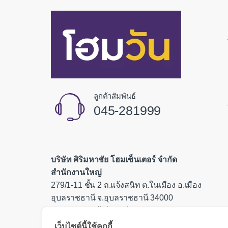
ลูกค้าสัมพันธ์
045-281999
บริษัท ศิริมหาชัย โฮมเซ็นเตอร์ จำกัด
สำนักงานใหญ่
279/1-11 ชั้น 2 ถ.แจ้งสนิท ต.ในเมือง อ.เมือง
อุบลราชธานี จ.อุบลราชธานี 34000
เลขประจำตัวผู้เสียภาษี 0335554000085
เว็บไซต์นี้ใช้คุกกี้