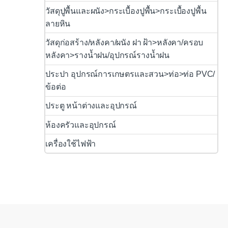
วัสดุปูพื้นและผนัง>กระเบื้องปูพื้น>กระเบื้องปูพื้น
ลายหิน
วัสดุก่อสร้าง/หลังคา/ผนัง ฝา ฝ้า>หลังคา/ครอบ
หลังคา>รางน้ำฝน/อุปกรณ์รางน้ำฝน
ประปา อุปกรณ์การเกษตรและสวน>ท่อ>ท่อ PVC/
ข้อต่อ
ประตู หน้าต่างและอุปกรณ์
ห้องครัวและอุปกรณ์
เครื่องใช้ไฟฟ้า