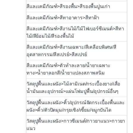
สีและเคมีภัณฑ์>สีรองพื้น>สีรองพื้นปูนเก่า
สีและเคมีภัณฑ์>สีทาอาคาร>สีทาฝ้า
สีและเคมีภัณฑ์>สีงานไม้/ไม้ไฟเบอร์ซีเมนต์>สีทา
ไม้/สีย้อมไม้/สีรองพื้นไม้
สีและเคมีภัณฑ์>สีงานเฉพาะ/สีเคลือบพิเศษ/สี
อุตสาหกรรม/สีสเปรย์>สีสเปรย์
สีและเคมีภัณฑ์>ตัวทำละลาย/น้ำยาเฉพาะ
ทาง>น้ำยาลอกสี/น้ำยาแปลงสภาพสนิม
วัสดุปูพื้นและผนัง>ไม้ลามิเนต/กระเบื้องยาง/เสื่อ
น้ำมันและอุปกรณ์>แผ่นโฟมปูพื้น/อุปกรณ์อื่นๆ
วัสดุปูพื้นและผนัง>คิ้ว/อุปกรณ์จัดกระเบื้องพื้นและ
ผนัง>คิ้ว/ตัวปิดมุม/กรุยเชิง/เซี้ยม/จมูกบันได
วัสดุปูพื้นและผนัง>กาวซีเมนต์/กาวยาแนว>กาวยา
แนว