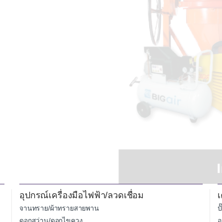
อุปกรณ์เครื่องมือไฟฟ้า/ลวดเชื่อม
เ
จานทราย/ผ้าทรายสายพาน
ป
ดอกสว่าน/ดอกไขควง
อ