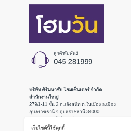
ลูกค้าสัมพันธ์
045-281999
บริษัท ศิริมหาชัย โฮมเซ็นเตอร์ จำกัด
สำนักงานใหญ่
279/1-11 ชั้น 2 ถ.แจ้งสนิท ต.ในเมือง อ.เมือง
อุบลราชธานี จ.อุบลราชธานี 34000
เลขประจำตัวผู้เสียภาษี 0335554000085
เว็บไซต์นี้ใช้คุกกี้