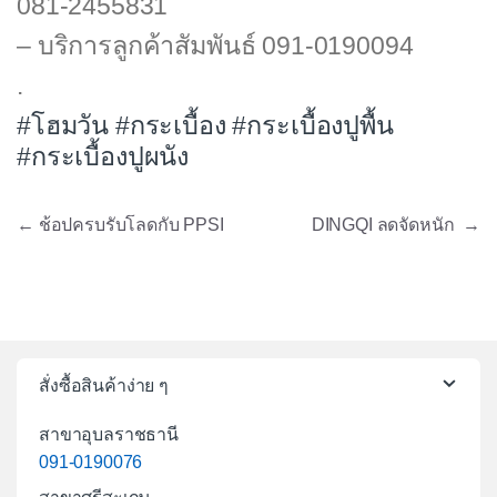
081-2455831
– บริการลูกค้าสัมพันธ์ 091-0190094
.
#โฮมวัน
#กระเบื้อง
#กระเบื้องปูพื้น
#กระเบื้องปูผนัง
แนะแนวเรื่อง
←
ช้อปครบรับโลดกับ PPSI
DINGQI ลดจัดหนัก
→
สั่งซื้อสินค้าง่าย ๆ
สาขาอุบลราชธานี
091-0190076