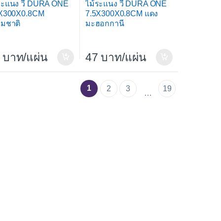
ระแนง วี DURA ONE
ไม้ระแนง วี DURA ONE
5X300X0.8CM
7.5X300X0.8CM แดง
มชาติ
มะฮอกกานี
/แผ่น
47
/แผ่น
1
2
3
19
…