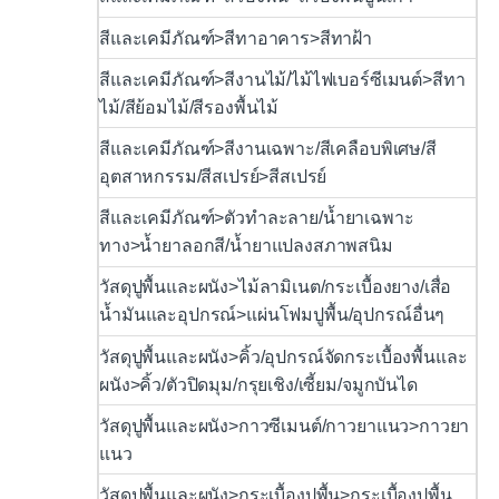
สีและเคมีภัณฑ์>สีทาอาคาร>สีทาฝ้า
สีและเคมีภัณฑ์>สีงานไม้/ไม้ไฟเบอร์ซีเมนต์>สีทา
ไม้/สีย้อมไม้/สีรองพื้นไม้
สีและเคมีภัณฑ์>สีงานเฉพาะ/สีเคลือบพิเศษ/สี
อุตสาหกรรม/สีสเปรย์>สีสเปรย์
สีและเคมีภัณฑ์>ตัวทำละลาย/น้ำยาเฉพาะ
ทาง>น้ำยาลอกสี/น้ำยาแปลงสภาพสนิม
วัสดุปูพื้นและผนัง>ไม้ลามิเนต/กระเบื้องยาง/เสื่อ
น้ำมันและอุปกรณ์>แผ่นโฟมปูพื้น/อุปกรณ์อื่นๆ
วัสดุปูพื้นและผนัง>คิ้ว/อุปกรณ์จัดกระเบื้องพื้นและ
ผนัง>คิ้ว/ตัวปิดมุม/กรุยเชิง/เซี้ยม/จมูกบันได
วัสดุปูพื้นและผนัง>กาวซีเมนต์/กาวยาแนว>กาวยา
แนว
วัสดุปูพื้นและผนัง>กระเบื้องปูพื้น>กระเบื้องปูพื้น