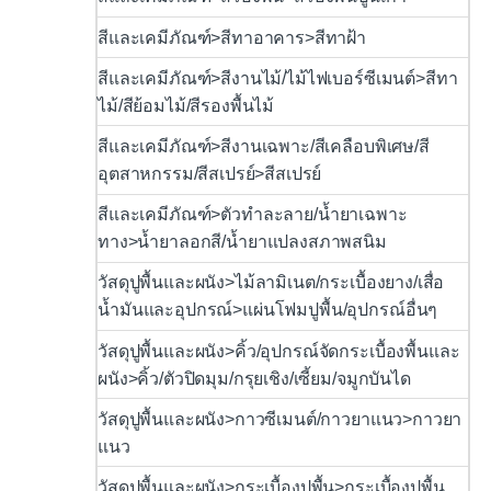
สีและเคมีภัณฑ์>สีทาอาคาร>สีทาฝ้า
สีและเคมีภัณฑ์>สีงานไม้/ไม้ไฟเบอร์ซีเมนต์>สีทา
ไม้/สีย้อมไม้/สีรองพื้นไม้
สีและเคมีภัณฑ์>สีงานเฉพาะ/สีเคลือบพิเศษ/สี
อุตสาหกรรม/สีสเปรย์>สีสเปรย์
สีและเคมีภัณฑ์>ตัวทำละลาย/น้ำยาเฉพาะ
ทาง>น้ำยาลอกสี/น้ำยาแปลงสภาพสนิม
วัสดุปูพื้นและผนัง>ไม้ลามิเนต/กระเบื้องยาง/เสื่อ
น้ำมันและอุปกรณ์>แผ่นโฟมปูพื้น/อุปกรณ์อื่นๆ
วัสดุปูพื้นและผนัง>คิ้ว/อุปกรณ์จัดกระเบื้องพื้นและ
ผนัง>คิ้ว/ตัวปิดมุม/กรุยเชิง/เซี้ยม/จมูกบันได
วัสดุปูพื้นและผนัง>กาวซีเมนต์/กาวยาแนว>กาวยา
แนว
วัสดุปูพื้นและผนัง>กระเบื้องปูพื้น>กระเบื้องปูพื้น