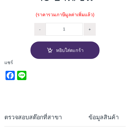
(ราคารวมภาษีมูลค่าเพิ่มแล้ว)
เกรียงขัดมัน ด้ามไฟเบอร์ quantity
-
+
หยิบใส่ตะกร้า
แชร์
F
Li
a
n
c
e
e
b
ตรวจสอบสต๊อกที่สาขา
ข้อมูลสินค้า
o