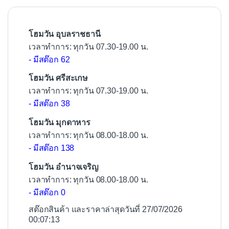
o
k
โฮมวัน อุบลราชธานี
เวลาทำการ: ทุกวัน 07.30-19.00 น.
- มีสต๊อก 62
โฮมวัน ศรีสะเกษ
เวลาทำการ: ทุกวัน 07.30-19.00 น.
- มีสต๊อก 38
โฮมวัน มุกดาหาร
เวลาทำการ: ทุกวัน 08.00-18.00 น.
- มีสต๊อก 138
โฮมวัน อำนาจเจริญ
เวลาทำการ: ทุกวัน 08.00-18.00 น.
- มีสต๊อก 0
สต๊อกสินค้า และราคาล่าสุดวันที่ 27/07/2026
00:07:13