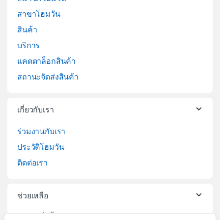
สาขาโฮมวัน
สินค้า
บริการ
แคตตาล็อกสินค้า
สถานะจัดส่งสินค้า
เกี่ยวกับเรา
ร่วมงานกับเรา
ประวัติโฮมวัน
ติดต่อเรา
ช่วยเหลือ
วิธีการสั่งซื้อสินค้า