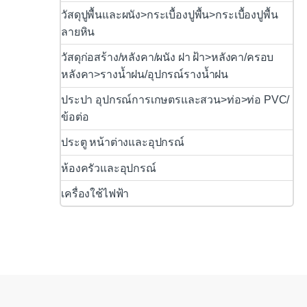
วัสดุปูพื้นและผนัง>กระเบื้องปูพื้น>กระเบื้องปูพื้น
ลายหิน
วัสดุก่อสร้าง/หลังคา/ผนัง ฝา ฝ้า>หลังคา/ครอบ
หลังคา>รางน้ำฝน/อุปกรณ์รางน้ำฝน
ประปา อุปกรณ์การเกษตรและสวน>ท่อ>ท่อ PVC/
ข้อต่อ
ประตู หน้าต่างและอุปกรณ์
ห้องครัวและอุปกรณ์
เครื่องใช้ไฟฟ้า