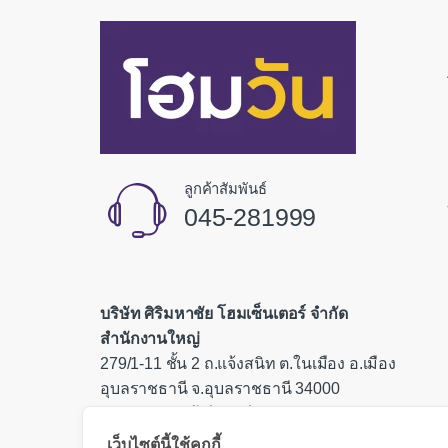
ลูกค้าสัมพันธ์
045-281999
บริษัท ศิริมหาชัย โฮมเซ็นเตอร์ จำกัด
สำนักงานใหญ่
279/1-11 ชั้น 2 ถ.แจ้งสนิท ต.ในเมือง อ.เมือง
อุบลราชธานี จ.อุบลราชธานี 34000
เลขประจำตัวผู้เสียภาษี 0335554000085
เว็บไซต์นี้ใช้คุกกี้