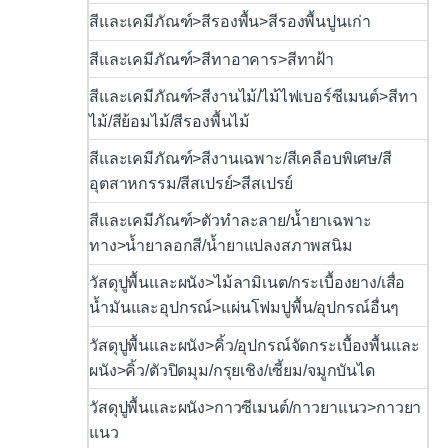
สีและเคมีภัณฑ์>สีรองพื้น>สีรองพื้นปูนเก่า
สีและเคมีภัณฑ์>สีทาอาคาร>สีทาฝ้า
สีและเคมีภัณฑ์>สีงานไม้/ไม้ไฟเบอร์ซีเมนต์>สีทา
ไม้/สีย้อมไม้/สีรองพื้นไม้
สีและเคมีภัณฑ์>สีงานเฉพาะ/สีเคลือบพิเศษ/สี
อุตสาหกรรม/สีสเปรย์>สีสเปรย์
สีและเคมีภัณฑ์>ตัวทำละลาย/น้ำยาเฉพาะ
ทาง>น้ำยาลอกสี/น้ำยาแปลงสภาพสนิม
วัสดุปูพื้นและผนัง>ไม้ลามิเนต/กระเบื้องยาง/เสื่อ
น้ำมันและอุปกรณ์>แผ่นโฟมปูพื้น/อุปกรณ์อื่นๆ
วัสดุปูพื้นและผนัง>คิ้ว/อุปกรณ์จัดกระเบื้องพื้นและ
ผนัง>คิ้ว/ตัวปิดมุม/กรุยเชิง/เซี้ยม/จมูกบันได
วัสดุปูพื้นและผนัง>กาวซีเมนต์/กาวยาแนว>กาวยา
แนว