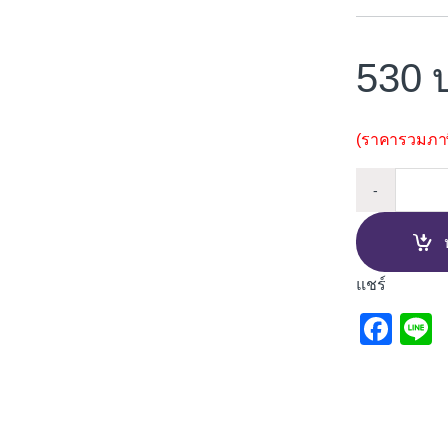
530
(ราคารวมภาษี
ที่วางส
-
แชร์
F
L
a
c
e