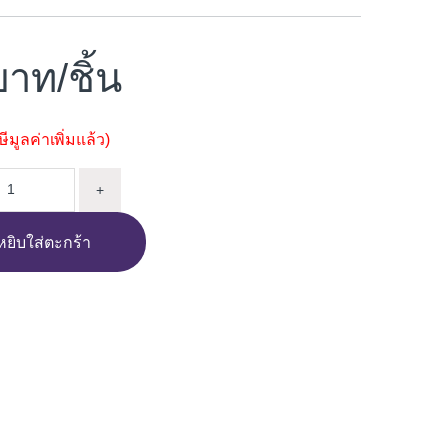
/ชิ้น
มูลค่าเพิ่มแล้ว)
บู่ เซรามิก COTTO ASTORIA C834 quantity
+
หยิบใส่ตะกร้า
i
n
e