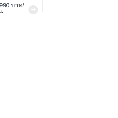
,990
/
้น