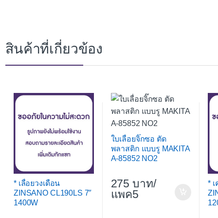
สินค้าที่เกี่ยวข้อง
ใบเลื่อยจิ๊กซอ ตัด
พลาสติก แบบรู MAKITA
A-85852 NO2
275
/
* เลื่อยวงเดือน
* เ
แพค5
ZINSANO CL190LS 7″
ZI
1400W
12