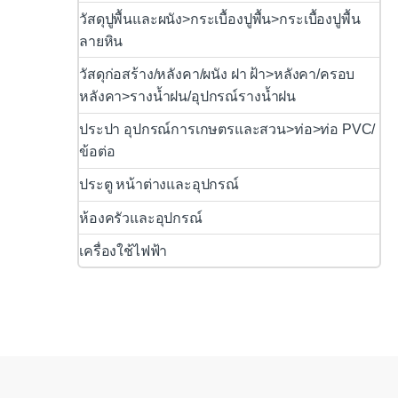
วัสดุปูพื้นและผนัง>กระเบื้องปูพื้น>กระเบื้องปูพื้น
ลายหิน
วัสดุก่อสร้าง/หลังคา/ผนัง ฝา ฝ้า>หลังคา/ครอบ
หลังคา>รางน้ำฝน/อุปกรณ์รางน้ำฝน
ประปา อุปกรณ์การเกษตรและสวน>ท่อ>ท่อ PVC/
ข้อต่อ
ประตู หน้าต่างและอุปกรณ์
ห้องครัวและอุปกรณ์
เครื่องใช้ไฟฟ้า