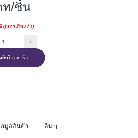
/ชิ้น
มูลค่าเพิ่มแล้ว)
ีเส้น เล็ก quantity
+
หยิบใส่ตะกร้า
i
n
e
้อมูลสินค้า
อื่น ๆ