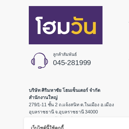
ลูกค้าสัมพันธ์
045-281999
บริษัท ศิริมหาชัย โฮมเซ็นเตอร์ จำกัด
สำนักงานใหญ่
279/1-11 ชั้น 2 ถ.แจ้งสนิท ต.ในเมือง อ.เมือง
อุบลราชธานี จ.อุบลราชธานี 34000
เลขประจำตัวผู้เสียภาษี 0335554000085
เว็บไซต์นี้ใช้คุกกี้