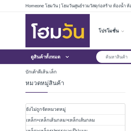
Skip to navigation
Skip to content
Homeone โฮมวัน | โฮมวันศูนย์รวมวัสดุก่อสร้าง ห้องน้ำ ห้อ
โปรโมชั่น
ดูสินค้าทั้งหมด
บักเต้าตีเส้น เล็ก
หมวดหมู่สินค้า
ยังไม่ถูกจัดหมวดหมู่
เหล็ก>เหล็กเส้นกลม>เหล็กเส้นกลม
เหล็ก>เหล็กรูปพรรณ>แป๊ปแบน