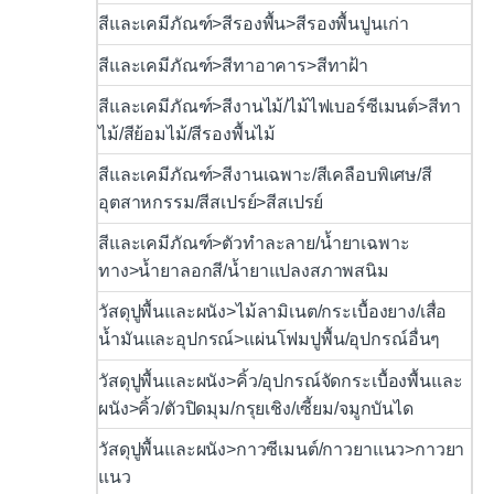
สีและเคมีภัณฑ์>สีรองพื้น>สีรองพื้นปูนเก่า
สีและเคมีภัณฑ์>สีทาอาคาร>สีทาฝ้า
สีและเคมีภัณฑ์>สีงานไม้/ไม้ไฟเบอร์ซีเมนต์>สีทา
ไม้/สีย้อมไม้/สีรองพื้นไม้
สีและเคมีภัณฑ์>สีงานเฉพาะ/สีเคลือบพิเศษ/สี
อุตสาหกรรม/สีสเปรย์>สีสเปรย์
สีและเคมีภัณฑ์>ตัวทำละลาย/น้ำยาเฉพาะ
ทาง>น้ำยาลอกสี/น้ำยาแปลงสภาพสนิม
วัสดุปูพื้นและผนัง>ไม้ลามิเนต/กระเบื้องยาง/เสื่อ
น้ำมันและอุปกรณ์>แผ่นโฟมปูพื้น/อุปกรณ์อื่นๆ
วัสดุปูพื้นและผนัง>คิ้ว/อุปกรณ์จัดกระเบื้องพื้นและ
ผนัง>คิ้ว/ตัวปิดมุม/กรุยเชิง/เซี้ยม/จมูกบันได
วัสดุปูพื้นและผนัง>กาวซีเมนต์/กาวยาแนว>กาวยา
แนว