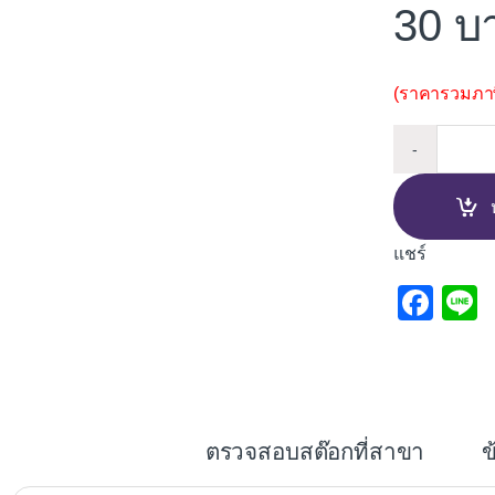
30
(ราคารวมภาษี
บักเต้าต
-
แชร์
F
L
a
c
e
b
ตรวจสอบสต๊อกที่สาขา
ข
o