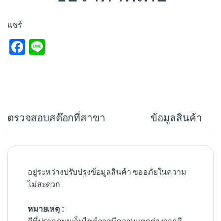
แชร์
F
Li
a
n
c
e
e
b
ตรวจสอบสต๊อกที่สาขา
ข้อมูลสินค้า
o
o
k
อยู่ระหว่างปรับปรุงข้อมูลสินค้า ขออภัยในความ
ไม่สะดวก
หมายเหตุ :