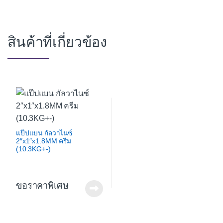
สินค้าที่เกี่ยวข้อง
แป๊ปแบน กัลวาไนซ์
2″x1″x1.8MM ครีม
(10.3KG+-)
ขอราคาพิเศษ