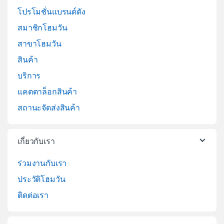
โปรโมชั่นแบรนด์ดัง
สมาชิกโฮมวัน
สาขาโฮมวัน
สินค้า
บริการ
แคตตาล็อกสินค้า
สถานะจัดส่งสินค้า
เกี่ยวกับเรา
ร่วมงานกับเรา
ประวัติโฮมวัน
ติดต่อเรา