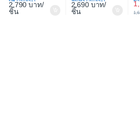
บีช (ไม่เจาะ)
สักเทา (ไม่เจาะ)
ขา
1
2,790
/
2,690
/
ชิ้น
ชิ้น
1,