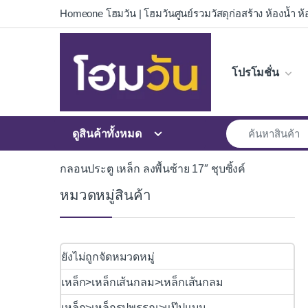
Skip to navigation
Skip to content
Homeone โฮมวัน | โฮมวันศูนย์รวมวัสดุก่อสร้าง ห้องน้ำ ห้อ
โปรโมชั่น
ดูสินค้าทั้งหมด
กลอนประตู เหล็ก ลงพื้นซ้าย 17″ ชุบซิ้งค์
หมวดหมู่สินค้า
ยังไม่ถูกจัดหมวดหมู่
เหล็ก>เหล็กเส้นกลม>เหล็กเส้นกลม
เหล็ก>เหล็กรูปพรรณ>แป๊ปแบน