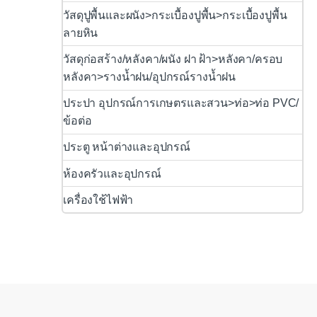
วัสดุปูพื้นและผนัง>กระเบื้องปูพื้น>กระเบื้องปูพื้น
ลายหิน
วัสดุก่อสร้าง/หลังคา/ผนัง ฝา ฝ้า>หลังคา/ครอบ
หลังคา>รางน้ำฝน/อุปกรณ์รางน้ำฝน
ประปา อุปกรณ์การเกษตรและสวน>ท่อ>ท่อ PVC/
ข้อต่อ
ประตู หน้าต่างและอุปกรณ์
ห้องครัวและอุปกรณ์
เครื่องใช้ไฟฟ้า