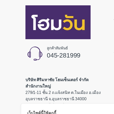
ลูกค้าสัมพันธ์
045-281999
บริษัท ศิริมหาชัย โฮมเซ็นเตอร์ จำกัด
สำนักงานใหญ่
279/1-11 ชั้น 2 ถ.แจ้งสนิท ต.ในเมือง อ.เมือง
อุบลราชธานี จ.อุบลราชธานี 34000
เลขประจำตัวผู้เสียภาษี 0335554000085
เว็บไซต์นี้ใช้คุกกี้