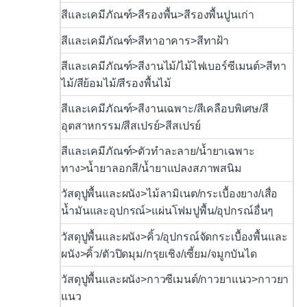
สีและเคมีภัณฑ์>สีรองพื้น>สีรองพื้นปูนเก่า
สีและเคมีภัณฑ์>สีทาอาคาร>สีทาฝ้า
สีและเคมีภัณฑ์>สีงานไม้/ไม้ไฟเบอร์ซีเมนต์>สีทา
ไม้/สีย้อมไม้/สีรองพื้นไม้
สีและเคมีภัณฑ์>สีงานเฉพาะ/สีเคลือบพิเศษ/สี
อุตสาหกรรม/สีสเปรย์>สีสเปรย์
สีและเคมีภัณฑ์>ตัวทำละลาย/น้ำยาเฉพาะ
ทาง>น้ำยาลอกสี/น้ำยาแปลงสภาพสนิม
วัสดุปูพื้นและผนัง>ไม้ลามิเนต/กระเบื้องยาง/เสื่อ
น้ำมันและอุปกรณ์>แผ่นโฟมปูพื้น/อุปกรณ์อื่นๆ
วัสดุปูพื้นและผนัง>คิ้ว/อุปกรณ์จัดกระเบื้องพื้นและ
ผนัง>คิ้ว/ตัวปิดมุม/กรุยเชิง/เซี้ยม/จมูกบันได
วัสดุปูพื้นและผนัง>กาวซีเมนต์/กาวยาแนว>กาวยา
แนว