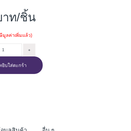
/ชิ้น
มูลค่าเพิ่มแล้ว)
ู เหล็ก ลงพื้นซ้าย 17" ชุบซิ้งค์ quantity
+
หยิบใส่ตะกร้า
i
n
e
้อมูลสินค้า
อื่น ๆ