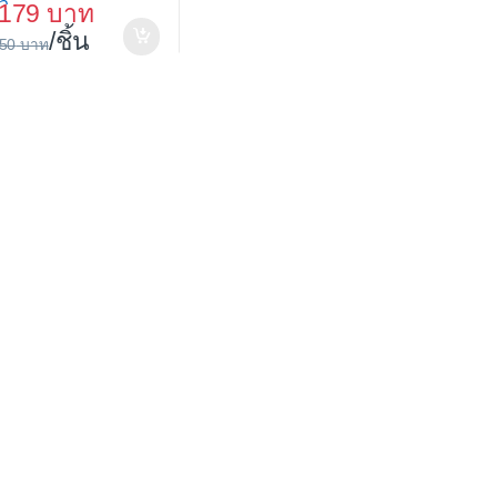
ว
,179
/ชิ้น
650