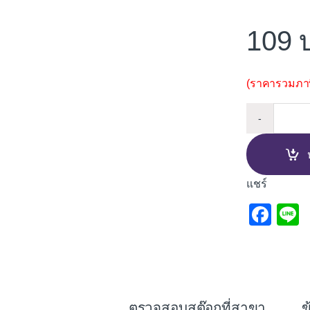
109
(ราคารวมภาษี
กลอนประต
-
แชร์
F
L
a
c
e
b
ตรวจสอบสต๊อกที่สาขา
ข