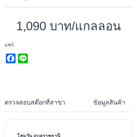
1,090
/แกลลอน
แชร์
F
Li
a
n
c
e
e
b
ตรวจสอบสต๊อกที่สาขา
ข้อมูลสินค้า
o
o
k
โฮมวัน อุบลราชธานี