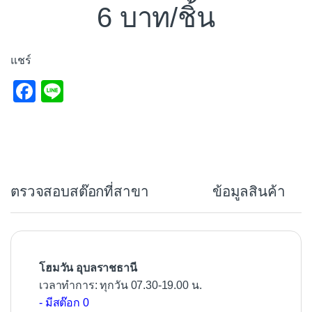
6
/ชิ้น
แชร์
F
Li
a
n
c
e
e
b
ตรวจสอบสต๊อกที่สาขา
ข้อมูลสินค้า
o
o
k
โฮมวัน อุบลราชธานี
เวลาทำการ: ทุกวัน 07.30-19.00 น.
- มีสต๊อก 0