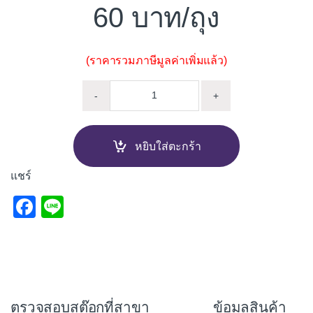
60
/ถุง
(ราคารวมภาษีมูลค่าเพิ่มแล้ว)
กาวยาแนว จระเข้ PREMIUM PLUS
-
+
หยิบใส่ตะกร้า
แชร์
F
Li
a
n
c
e
e
b
ตรวจสอบสต๊อกที่สาขา
ข้อมูลสินค้า