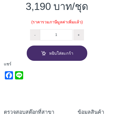
3,190
/ชุด
(ราคารวมภาษีมูลค่าเพิ่มแล้ว)
หน้าต่างบานเลื่อน 2 บาน มุ้ง E
-
+
หยิบใส่ตะกร้า
แชร์
F
Li
a
n
c
e
e
b
ตรวจสอบสต๊อกที่สาขา
ข้อมูลสินค้า