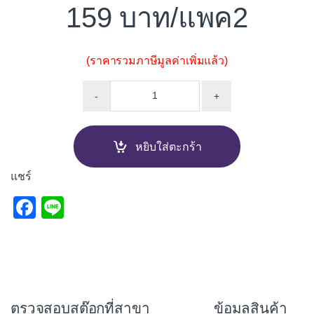
159
/แพค2
(ราคารวมภาษีมูลค่าเพิ่มแล้ว)
มือจับ BIGBELL 999AC 6" ทองแด
-
+
หยิบใส่ตะกร้า
แชร์
F
Li
a
n
c
e
e
b
ตรวจสอบสต๊อกที่สาขา
ข้อมูลสินค้า