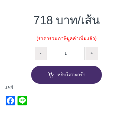
718
/เส้น
(ราคารวมภาษีมูลค่าเพิ่มแล้ว)
จมูกบันไดอลูมิเนียม PPSI SNA-
-
+
หยิบใส่ตะกร้า
แชร์
F
Li
a
n
c
e
e