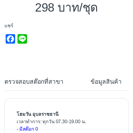
298
/ชุด
แชร์
F
Li
a
n
c
e
e
b
ตรวจสอบสต๊อกที่สาขา
ข้อมูลสินค้า
o
o
k
โฮมวัน อุบลราชธานี
เวลาทำการ: ทุกวัน 07.30-19.00 น.
- มีสต๊อก 0