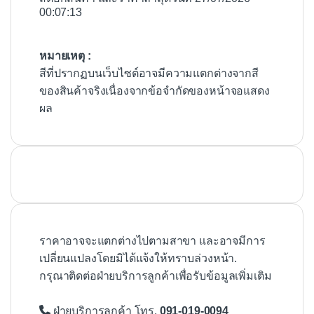
00:07:13
หมายเหตุ :
สีที่ปรากฏบนเว็บไซต์อาจมีความแตกต่างจากสี
ของสินค้าจริงเนื่องจากข้อจำกัดของหน้าจอแสดง
ผล
ราคาอาจจะแตกต่างไปตามสาขา และอาจมีการ
เปลี่ยนแปลงโดยมิได้แจ้งให้ทราบล่วงหน้า.
กรุณาติดต่อฝ่ายบริการลูกค้าเพื่อรับข้อมูลเพิ่มเติม
ฝ่ายบริการลูกค้า โทร.
091-019-0094