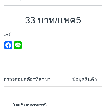
33
/แพค5
แชร์
F
Li
a
n
c
e
e
b
ตรวจสอบสต๊อกที่สาขา
ข้อมูลสินค้า
o
o
k
โฮมวัน อุบลราชธานี