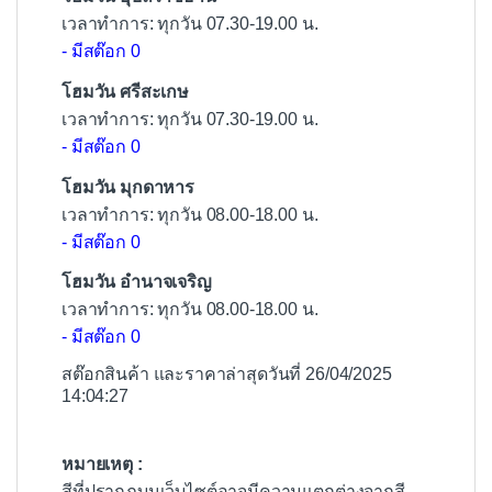
เวลาทำการ: ทุกวัน 07.30-19.00 น.
- มีสต๊อก 0
โฮมวัน ศรีสะเกษ
เวลาทำการ: ทุกวัน 07.30-19.00 น.
- มีสต๊อก 0
โฮมวัน มุกดาหาร
เวลาทำการ: ทุกวัน 08.00-18.00 น.
- มีสต๊อก 0
โฮมวัน อำนาจเจริญ
เวลาทำการ: ทุกวัน 08.00-18.00 น.
- มีสต๊อก 0
สต๊อกสินค้า และราคาล่าสุดวันที่ 26/04/2025
14:04:27
หมายเหตุ :
สีที่ปรากฏบนเว็บไซต์อาจมีความแตกต่างจากสี