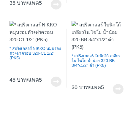
35
/แพค5
* สปริงเกลอร์ NIKKO หมุนรอบ
ตัว+ฝาครอบ 320-C1 1/2″
* สปริงเกลอร์ ใบนิกโก้ เกลียว
(PK5)
ใน ไชโย น้ำน้อย 320-BB
3/4″x1/2″ ดำ (PK5)
45
/แพค5
30
/แพค5