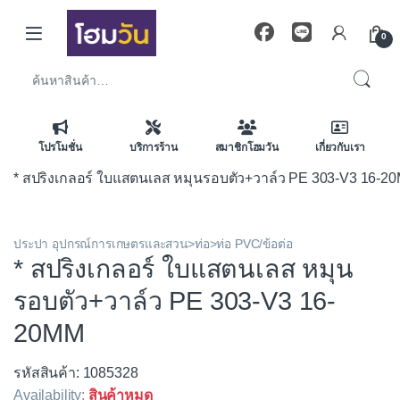
Skip to navigation
Skip to content
0
ค้นหา:
โปรโมชั่น
บริการร้าน
สมาชิกโฮมวัน
เกี่ยวกับเรา
* สปริงเกลอร์ ใบแสตนเลส หมุนรอบตัว+วาล์ว PE 303-V3 16-2
ประปา อุปกรณ์การเกษตรและสวน>ท่อ>ท่อ PVC/ข้อต่อ
* สปริงเกลอร์ ใบแสตนเลส หมุน
รอบตัว+วาล์ว PE 303-V3 16-
20MM
รหัสสินค้า: 1085328
Availability:
สินค้าหมด