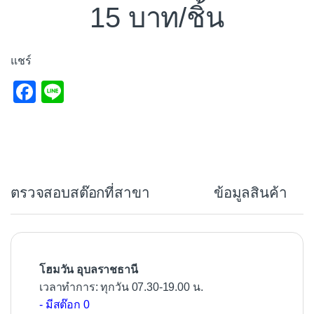
15
/ชิ้น
แชร์
F
Li
a
n
c
e
e
b
ตรวจสอบสต๊อกที่สาขา
ข้อมูลสินค้า
o
o
k
โฮมวัน อุบลราชธานี
เวลาทำการ: ทุกวัน 07.30-19.00 น.
- มีสต๊อก 0