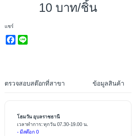
10
/ชิ้น
แชร์
F
Li
a
n
c
e
e
b
ตรวจสอบสต๊อกที่สาขา
ข้อมูลสินค้า
o
o
k
โฮมวัน อุบลราชธานี
เวลาทำการ: ทุกวัน 07.30-19.00 น.
- มีสต๊อก 0