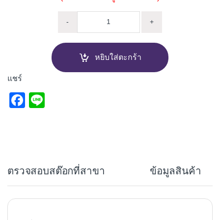
สต๊อปวาล์ว 2 ทาง PIXO FC11 qua
-
+
หยิบใส่ตะกร้า
แชร์
F
Li
a
n
c
e
e
b
ตรวจสอบสต๊อกที่สาขา
ข้อมูลสินค้า
o
o
k