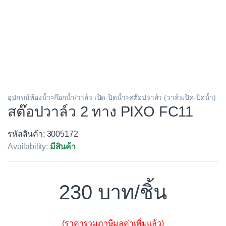
อุปกรณ์ห้องน้ำ>ก๊อกน้ำ/วาล์ว เปิด-ปิดน้ำ>สต๊อปวาล์ว (วาล์วเปิด-ปิดน้ำ)
สต๊อปวาล์ว 2 ทาง PIXO FC11
รหัสสินค้า: 3005172
Availability:
มีสินค้า
230
/ชิ้น
(ราคารวมภาษีมูลค่าเพิ่มแล้ว)