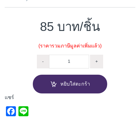
85
/ชิ้น
(ราคารวมภาษีมูลค่าเพิ่มแล้ว)
บล็อกแก้วสี ฟองแก้ว ช้างแก้ว
-
+
หยิบใส่ตะกร้า
แชร์
F
Li
a
n
c
e