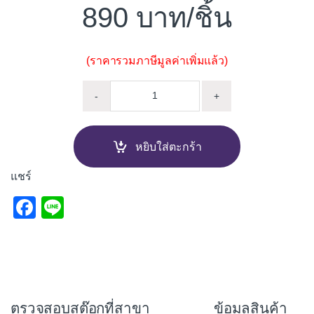
890
/ชิ้น
(ราคารวมภาษีมูลค่าเพิ่มแล้ว)
วงกบประตู ไม้แข็งรวม ปางไม้ 90
-
+
หยิบใส่ตะกร้า
แชร์
F
Li
a
n
c
e
e
b
ตรวจสอบสต๊อกที่สาขา
ข้อมูลสินค้า