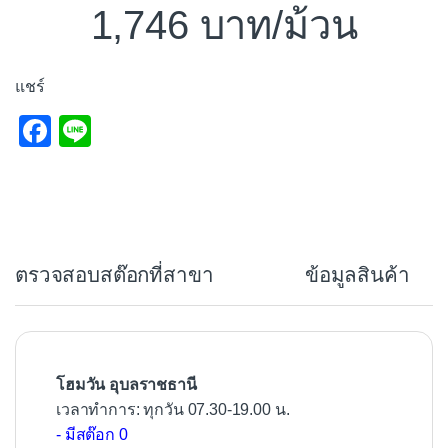
1,746
/ม้วน
แชร์
F
Li
a
n
c
e
e
b
ตรวจสอบสต๊อกที่สาขา
ข้อมูลสินค้า
o
o
k
โฮมวัน อุบลราชธานี
เวลาทำการ: ทุกวัน 07.30-19.00 น.
- มีสต๊อก 0