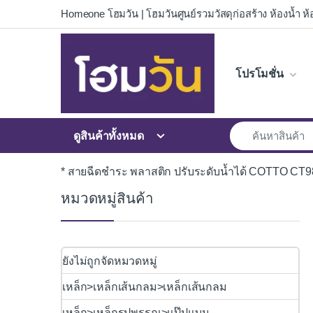
Skip to navigation
Skip to content
Homeone โฮมวัน | โฮมวันศูนย์รวมวัสดุก่อสร้าง ห้องน้ำ ห้อ
โปรโมชั่น
ดูสินค้าทั้งหมด
* สายฉีดชำระ พลาสติก ปรับระดับน้ำได้ COTTO 
หมวดหมู่สินค้า
ยังไม่ถูกจัดหมวดหมู่
เหล็ก>เหล็กเส้นกลม>เหล็กเส้นกลม
เหล็ก>เหล็กรูปพรรณ>แป๊ปแบน