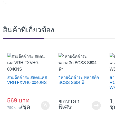
สินค้าที่เกี่ยวข้อง
สายฉีดชำระ สแตนเลส
* สายฉีดชำระ พลาสติก
สา
VRH FXVH0-0040NS
BOSS S604 ฟ้า
R
WB
569
ขอราคา
1
/ชุด
พิเศษ
ชุ
790