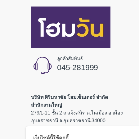
ลูกค้าสัมพันธ์
045-281999
บริษัท ศิริมหาชัย โฮมเซ็นเตอร์ จำกัด
สำนักงานใหญ่
279/1-11 ชั้น 2 ถ.แจ้งสนิท ต.ในเมือง อ.เมือง
อุบลราชธานี จ.อุบลราชธานี 34000
เลขประจำตัวผู้เสียภาษี 0335554000085
เว็บไซต์นี้ใช้คุกกี้