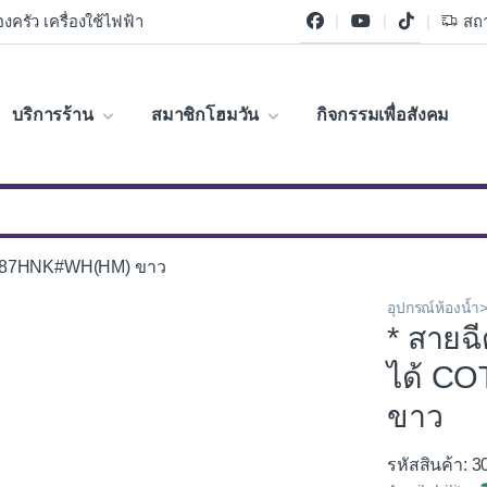
งครัว เครื่องใช้ไฟฟ้า
สถา
บริการร้าน
สมาชิกโฮมวัน
กิจกรรมเพื่อสังคม
CT987HNK#WH(HM) ขาว
อุปกรณ์ห้องน้
* สายฉ
ได้ C
ขาว
รหัสสินค้า: 