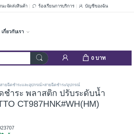
นะจัดส่งสินค้า
ร้องเรียนการบริการ
บัญชีของฉัน
เกี่ยวกับเรา
0
ำ>สายฉีดชำระและอุปกรณ์>สายฉีดชำระ/อุปกรณ์
ีดชำระ พลาสติก ปรับระดับน้ำ
OTTO CT987HNK#WH(HM)
3023707