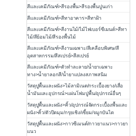
สีและเคมีภัณฑ์>สีรองพื้น>สีรองพื้นปูนเก่า
สีและเคมีภัณฑ์>สีทาอาคาร>สีทาฝ้า
สีและเคมีภัณฑ์>สีงานไม้/ไม้ไฟเบอร์ซีเมนต์>สีทา
ไม้/สีย้อมไม้/สีรองพื้นไม้
สีและเคมีภัณฑ์>สีงานเฉพาะ/สีเคลือบพิเศษ/สี
อุตสาหกรรม/สีสเปรย์>สีสเปรย์
สีและเคมีภัณฑ์>ตัวทำละลาย/น้ำยาเฉพาะ
ทาง>น้ำยาลอกสี/น้ำยาแปลงสภาพสนิม
วัสดุปูพื้นและผนัง>ไม้ลามิเนต/กระเบื้องยาง/เสื่อ
น้ำมันและอุปกรณ์>แผ่นโฟมปูพื้น/อุปกรณ์อื่นๆ
วัสดุปูพื้นและผนัง>คิ้ว/อุปกรณ์จัดกระเบื้องพื้นและ
ผนัง>คิ้ว/ตัวปิดมุม/กรุยเชิง/เซี้ยม/จมูกบันได
วัสดุปูพื้นและผนัง>กาวซีเมนต์/กาวยาแนว>กาวยา
แนว