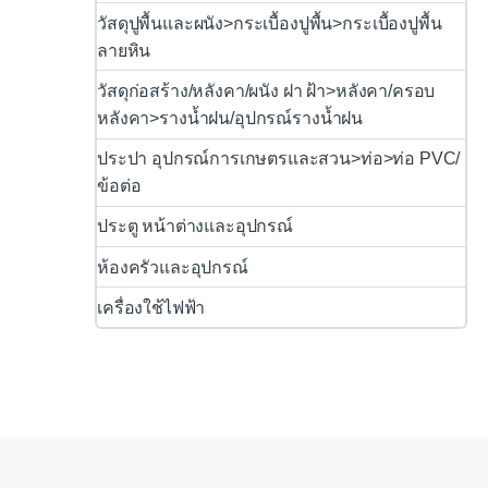
วัสดุปูพื้นและผนัง>กระเบื้องปูพื้น>กระเบื้องปูพื้น
ลายหิน
วัสดุก่อสร้าง/หลังคา/ผนัง ฝา ฝ้า>หลังคา/ครอบ
หลังคา>รางน้ำฝน/อุปกรณ์รางน้ำฝน
ประปา อุปกรณ์การเกษตรและสวน>ท่อ>ท่อ PVC/
ข้อต่อ
ประตู หน้าต่างและอุปกรณ์
ห้องครัวและอุปกรณ์
เครื่องใช้ไฟฟ้า