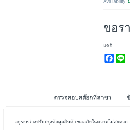
Availability:
ม
ขอรา
แชร์
F
L
a
c
e
b
ตรวจสอบสต๊อกที่สาขา
ข
o
o
k
อยู่ระหว่างปรับปรุงข้อมูลสินค้า ขออภัยในความไม่สะดวก