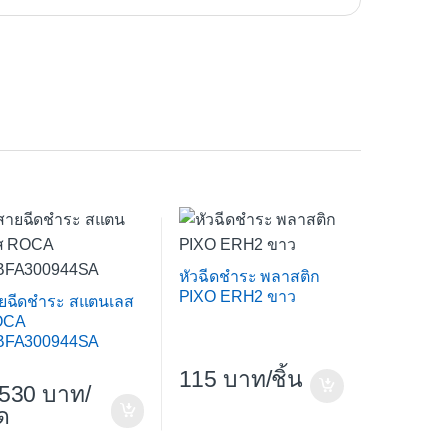
หัวฉีดชำระ พลาสติก
PIXO ERH2 ขาว
ยฉีดชำระ สแตนเลส
OCA
FA300944SA
115
/ชิ้น
,530
/
ด