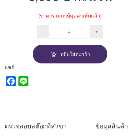
(ราคารวมภาษีมูลค่าเพิ่มแล้ว)
สายไฟ THW BCC 1X6 100M ฟ้า q
-
+
หยิบใส่ตะกร้า
แชร์
F
Li
a
n
c
e
e
b
ตรวจสอบสต๊อกที่สาขา
ข้อมูลสินค้า
o