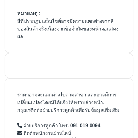
หมายเหตุ :
สีที่ปรากฏบนเว็บไซต์อาจมีความแตกต่างจากสี
ของสินค้าจริงเนื่องจากข้อจำกัดของหน้าจอแสดง
ผล
ราคาอาจจะแตกต่างไปตามสาขา และอาจมีการ
เปลี่ยนแปลงโดยมิได้แจ้งให้ทราบล่วงหน้า.
กรุณาติดต่อฝ่ายบริการลูกค้าเพื่อรับข้อมูลเพิ่มเติม
ฝ่ายบริการลูกค้า โทร.
091-019-0094
ติดต่อพนักงานผ่านไลน์