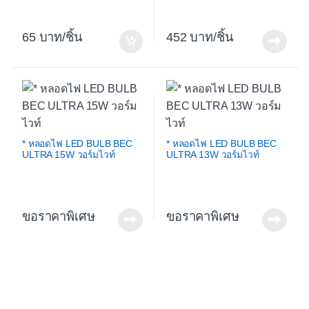
65
/ชิ้น
452
/ชิ้น
* หลอดไฟ LED BULB BEC
* หลอดไฟ LED BULB BEC
ULTRA 15W วอร์มไวท์
ULTRA 13W วอร์มไวท์
ขอราคาพิเศษ
ขอราคาพิเศษ