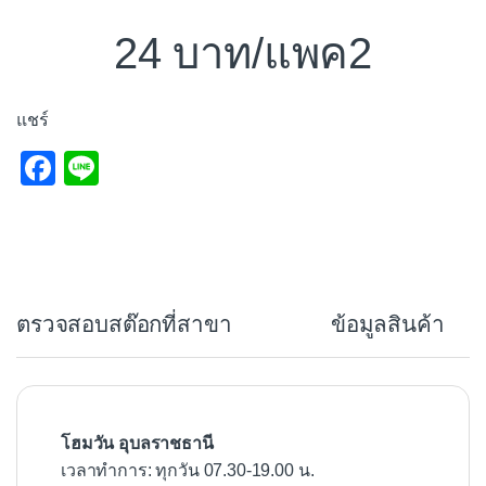
24
/แพค2
แชร์
F
Li
a
n
c
e
e
b
ตรวจสอบสต๊อกที่สาขา
ข้อมูลสินค้า
o
o
k
โฮมวัน อุบลราชธานี
เวลาทำการ: ทุกวัน 07.30-19.00 น.