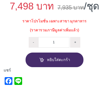
7,498
/ชุด
7,935
ราคาโปรโมชั่น เฉพาะสาขา มุกดาหาร
(ราคารวมภาษีมูลค่าเพิ่มแล้ว)
เครื่องตัดหญ้า 4 จังหวะ HONDA G
-
+
หยิบใส่ตะกร้า
แชร์
F
Li
a
n
c
e
e