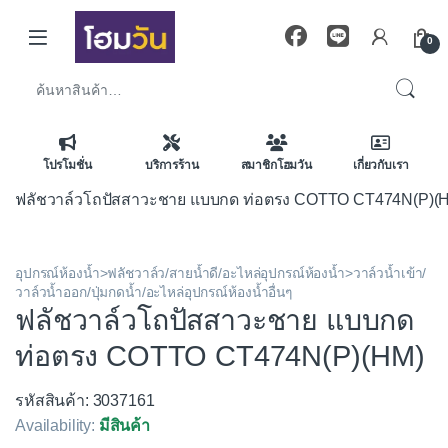
Skip to navigation
Skip to content
0
ค้นหา:
โปรโมชั่น
บริการร้าน
สมาชิกโฮมวัน
เกี่ยวกับเรา
ฟลัชวาล์วโถปัสสาวะชาย แบบกด ท่อตรง COTTO CT474N(P)(
อุปกรณ์ห้องน้ำ>ฟลัชวาล์ว/สายน้ำดี/อะไหล่อุปกรณ์ห้องน้ำ>วาล์วน้ำเข้า/
วาล์วน้ำออก/ปุ่มกดน้ำ/อะไหล่อุปกรณ์ห้องน้ำอื่นๆ
ฟลัชวาล์วโถปัสสาวะชาย แบบกด
ท่อตรง COTTO CT474N(P)(HM)
รหัสสินค้า: 3037161
Availability:
มีสินค้า