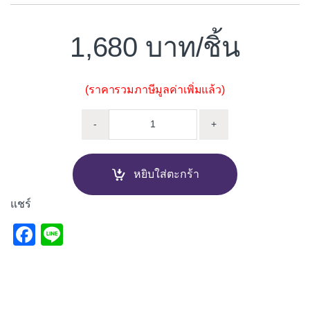
1,680
/ชิ้น
(ราคารวมภาษีมูลค่าเพิ่มแล้ว)
ฟลัชวาล์วโถปัสสาวะชาย แบบกด 
-
+
หยิบใส่ตะกร้า
แชร์
F
Li
a
n
c
e
e