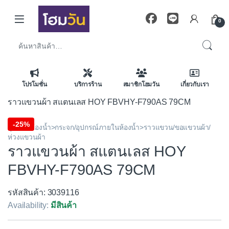
Skip to navigation
Skip to content
0
ค้นหา:
โปรโมชั่น
บริการร้าน
สมาชิกโฮมวัน
เกี่ยวกับเรา
ราวแขวนผ้า สแตนเลส HOY FBVHY-F790AS 79CM
-
25%
อุปกรณ์ห้องน้ำ>กระจก/อุปกรณ์ภายในห้องน้ำ>ราวแขวน/ขอแขวนผ้า/
ห่วงแขวนผ้า
ราวแขวนผ้า สแตนเลส HOY
FBVHY-F790AS 79CM
รหัสสินค้า: 3039116
Availability:
มีสินค้า