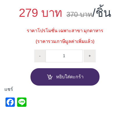
279
/ชิ้น
370
ราคาโปรโมชั่น เฉพาะสาขา มุกดาหาร
(ราคารวมภาษีมูลค่าเพิ่มแล้ว)
ราวแขวนผ้า สแตนเลส HOY FBV
-
+
หยิบใส่ตะกร้า
แชร์
F
Li
a
n
c
e
e