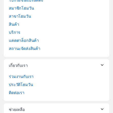
โปรโมชั่นแบรนด์ดัง
สมาชิกโฮมวัน
สาขาโฮมวัน
สินค้า
บริการ
แคตตาล็อกสินค้า
สถานะจัดส่งสินค้า
เกี่ยวกับเรา
ร่วมงานกับเรา
ประวัติโฮมวัน
ติดต่อเรา
ช่วยเหลือ