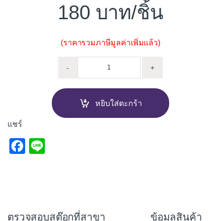
180
/ชิ้น
(ราคารวมภาษีมูลค่าเพิ่มแล้ว)
รางม่านเหล็ก PRAPON 150CM โอ
-
+
หยิบใส่ตะกร้า
แชร์
F
Li
a
n
c
e
e
b
ตรวจสอบสต๊อกที่สาขา
ข้อมูลสินค้า