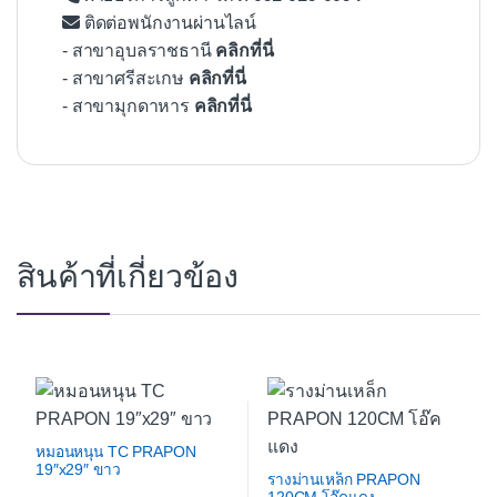
ติดต่อพนักงานผ่านไลน์
- สาขาอุบลราชธานี
คลิกที่นี่
- สาขาศรีสะเกษ
คลิกที่นี่
- สาขามุกดาหาร
คลิกที่นี่
สินค้าที่เกี่ยวข้อง
หมอนหนุน TC PRAPON
19″x29″ ขาว
รางม่านเหล็ก PRAPON