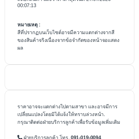
00:07:13
หมายเหตุ :
สีที่ปรากฏบนเว็บไซต์อาจมีความแตกต่างจากสี
ของสินค้าจริงเนื่องจากข้อจำกัดของหน้าจอแสดง
ผล
ราคาอาจจะแตกต่างไปตามสาขา และอาจมีการ
เปลี่ยนแปลงโดยมิได้แจ้งให้ทราบล่วงหน้า.
กรุณาติดต่อฝ่ายบริการลูกค้าเพื่อรับข้อมูลเพิ่มเติม
ฝ่ายบริการลูกค้า โทร.
091-019-0094