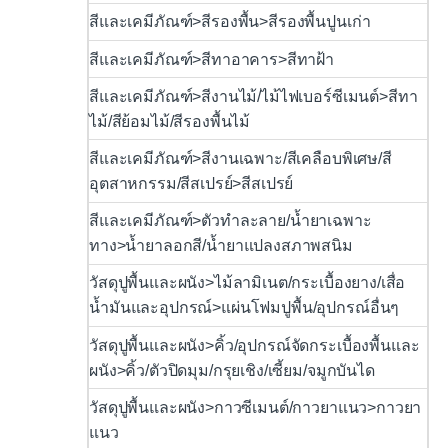
สีและเคมีภัณฑ์>สีรองพื้น>สีรองพื้นปูนเก่า
สีและเคมีภัณฑ์>สีทาอาคาร>สีทาฝ้า
สีและเคมีภัณฑ์>สีงานไม้/ไม้ไฟเบอร์ซีเมนต์>สีทา
ไม้/สีย้อมไม้/สีรองพื้นไม้
สีและเคมีภัณฑ์>สีงานเฉพาะ/สีเคลือบพิเศษ/สี
อุตสาหกรรม/สีสเปรย์>สีสเปรย์
สีและเคมีภัณฑ์>ตัวทำละลาย/น้ำยาเฉพาะ
ทาง>น้ำยาลอกสี/น้ำยาแปลงสภาพสนิม
วัสดุปูพื้นและผนัง>ไม้ลามิเนต/กระเบื้องยาง/เสื่อ
น้ำมันและอุปกรณ์>แผ่นโฟมปูพื้น/อุปกรณ์อื่นๆ
วัสดุปูพื้นและผนัง>คิ้ว/อุปกรณ์จัดกระเบื้องพื้นและ
ผนัง>คิ้ว/ตัวปิดมุม/กรุยเชิง/เซี้ยม/จมูกบันได
วัสดุปูพื้นและผนัง>กาวซีเมนต์/กาวยาแนว>กาวยา
แนว