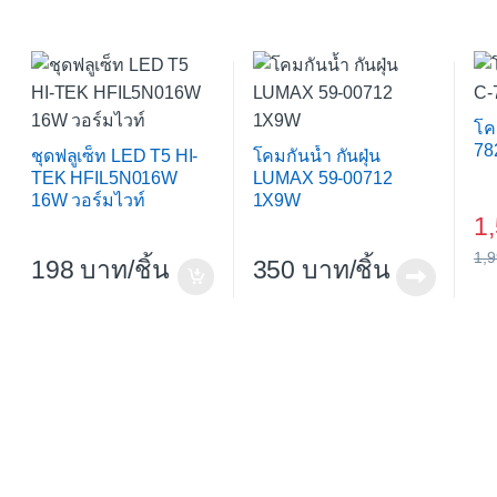
โค
78
ชุดฟลูเซ็ท LED T5 HI-
โคมกันน้ำ กันฝุ่น
TEK HFIL5N016W
LUMAX 59-00712
16W วอร์มไวท์
1X9W
1
1,
198
/ชิ้น
350
/ชิ้น