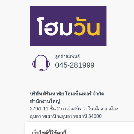
ลูกค้าสัมพันธ์
045-281999
บริษัท ศิริมหาชัย โฮมเซ็นเตอร์ จำกัด
สำนักงานใหญ่
279/1-11 ชั้น 2 ถ.แจ้งสนิท ต.ในเมือง อ.เมือง
อุบลราชธานี จ.อุบลราชธานี 34000
เลขประจำตัวผู้เสียภาษี 0335554000085
เว็บไซต์นี้ใช้คุกกี้