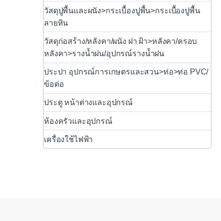
วัสดุปูพื้นและผนัง>กระเบื้องปูพื้น>กระเบื้องปูพื้น
ลายหิน
วัสดุก่อสร้าง/หลังคา/ผนัง ฝา ฝ้า>หลังคา/ครอบ
หลังคา>รางน้ำฝน/อุปกรณ์รางน้ำฝน
ประปา อุปกรณ์การเกษตรและสวน>ท่อ>ท่อ PVC/
ข้อต่อ
ประตู หน้าต่างและอุปกรณ์
ห้องครัวและอุปกรณ์
เครื่องใช้ไฟฟ้า