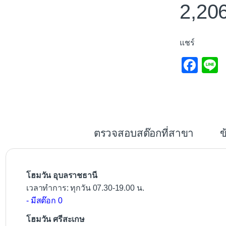
2,20
แชร์
F
L
a
c
e
b
ตรวจสอบสต๊อกที่สาขา
ข
o
o
k
โฮมวัน อุบลราชธานี
เวลาทำการ: ทุกวัน 07.30-19.00 น.
- มีสต๊อก 0
โฮมวัน ศรีสะเกษ