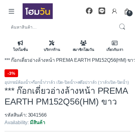
Skip to navigation
Skip to content
0
ค้นหา:
โปรโมชั่น
บริการร้าน
สมาชิกโฮมวัน
เกี่ยวกับเรา
*** ก๊อกเดี่ยวอ่างล้างหน้า PREMA EARTH PM152Q56(HM) ขา
-
3%
อุปกรณ์ห้องน้ำ>ก๊อกน้ำ/วาล์ว เปิด-ปิดน้ำ>สต๊อปวาล์ว (วาล์วเปิด-ปิดน้ำ)
*** ก๊อกเดี่ยวอ่างล้างหน้า PREMA
EARTH PM152Q56(HM) ขาว
รหัสสินค้า: 3041566
Availability:
มีสินค้า