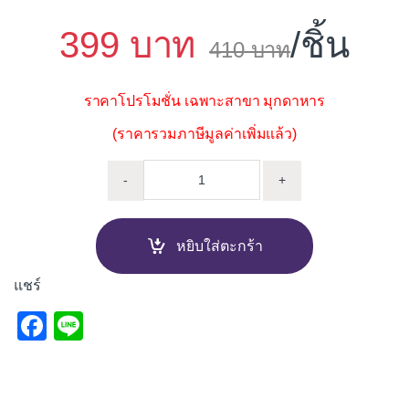
399
/ชิ้น
410
ราคาโปรโมชั่น เฉพาะสาขา มุกดาหาร
(ราคารวมภาษีมูลค่าเพิ่มแล้ว)
*** ก๊อกเดี่ยวอ่างล้างหน้า PR
-
+
หยิบใส่ตะกร้า
แชร์
F
Li
a
n
c
e