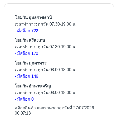
o
k
โฮมวัน อุบลราชธานี
เวลาทำการ: ทุกวัน 07.30-19.00 น.
- มีสต๊อก 722
โฮมวัน ศรีสะเกษ
เวลาทำการ: ทุกวัน 07.30-19.00 น.
- มีสต๊อก 170
โฮมวัน มุกดาหาร
เวลาทำการ: ทุกวัน 08.00-18.00 น.
- มีสต๊อก 146
โฮมวัน อำนาจเจริญ
เวลาทำการ: ทุกวัน 08.00-18.00 น.
- มีสต๊อก 0
สต๊อกสินค้า และราคาล่าสุดวันที่ 27/07/2026
00:07:13