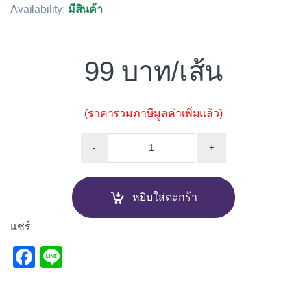
Availability:
มีสินค้า
99
/เส้น
(ราคารวมภาษีมูลค่าเพิ่มแล้ว)
คิ้ว PVC โค้ง จระเข้ พลัส ไมโ
-
+
หยิบใส่ตะกร้า
แชร์
F
Li
a
n
c
e