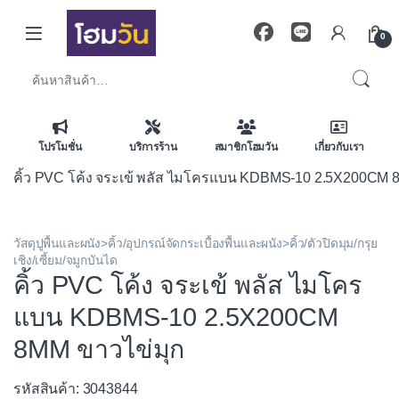
Skip to navigation
Skip to content
0
ค้นหา:
โปรโมชั่น
บริการร้าน
สมาชิกโฮมวัน
เกี่ยวกับเรา
คิ้ว PVC โค้ง จระเข้ พลัส ไมโครแบน KDBMS-10 2.5X200CM 
วัสดุปูพื้นและผนัง>คิ้ว/อุปกรณ์จัดกระเบื้องพื้นและผนัง>คิ้ว/ตัวปิดมุม/กรุย
เชิง/เซี้ยม/จมูกบันได
คิ้ว PVC โค้ง จระเข้ พลัส ไมโคร
แบน KDBMS-10 2.5X200CM
8MM ขาวไข่มุก
รหัสสินค้า: 3043844