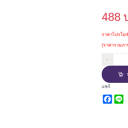
488
ราคาโปรโมชั
(ราคารวมภาษี
ก๊อกเด
-
แชร์
F
L
a
c
e