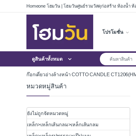
Skip to navigation
Skip to content
Homeone โฮมวัน | โฮมวันศูนย์รวมวัสดุก่อสร้าง ห้องน้ำ ห้อ
โปรโมชั่น
ดูสินค้าทั้งหมด
ก๊อกเดี่ยวอ่างล้างหน้า COTTO CANDLE CT1206(H
หมวดหมู่สินค้า
ยังไม่ถูกจัดหมวดหมู่
เหล็ก>เหล็กเส้นกลม>เหล็กเส้นกลม
เหล็ก>เหล็กรูปพรรณ>แป๊ปแบน