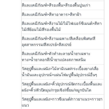
สีและเคมีภัณฑ์>สีรองพื้น>สีรองพื้นปูนเก่า
สีและเคมีภัณฑ์>สีทาอาคาร>สีทาฝ้า
สีและเคมีภัณฑ์>สีงานไม้/ไม้ไฟเบอร์ซีเมนต์>สีทา
ไม้/สีย้อมไม้/สีรองพื้นไม้
สีและเคมีภัณฑ์>สีงานเฉพาะ/สีเคลือบพิเศษ/สี
อุตสาหกรรม/สีสเปรย์>สีสเปรย์
สีและเคมีภัณฑ์>ตัวทำละลาย/น้ำยาเฉพาะ
ทาง>น้ำยาลอกสี/น้ำยาแปลงสภาพสนิม
วัสดุปูพื้นและผนัง>ไม้ลามิเนต/กระเบื้องยาง/เสื่อ
น้ำมันและอุปกรณ์>แผ่นโฟมปูพื้น/อุปกรณ์อื่นๆ
วัสดุปูพื้นและผนัง>คิ้ว/อุปกรณ์จัดกระเบื้องพื้นและ
ผนัง>คิ้ว/ตัวปิดมุม/กรุยเชิง/เซี้ยม/จมูกบันได
วัสดุปูพื้นและผนัง>กาวซีเมนต์/กาวยาแนว>กาวยา
แนว