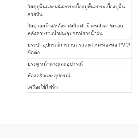
วัสดุปูพื้นและผนัง>กระเบื้องปูพื้น>กระเบื้องปูพื้น
ลายหิน
วัสดุก่อสร้าง/หลังคา/ผนัง ฝา ฝ้า>หลังคา/ครอบ
หลังคา>รางน้ำฝน/อุปกรณ์รางน้ำฝน
ประปา อุปกรณ์การเกษตรและสวน>ท่อ>ท่อ PVC/
ข้อต่อ
ประตู หน้าต่างและอุปกรณ์
ห้องครัวและอุปกรณ์
เครื่องใช้ไฟฟ้า