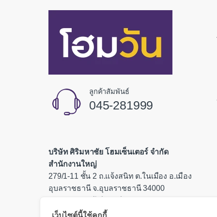
ลูกค้าสัมพันธ์
045-281999
บริษัท ศิริมหาชัย โฮมเซ็นเตอร์ จำกัด
สำนักงานใหญ่
279/1-11 ชั้น 2 ถ.แจ้งสนิท ต.ในเมือง อ.เมือง
อุบลราชธานี จ.อุบลราชธานี 34000
เลขประจำตัวผู้เสียภาษี 0335554000085
เว็บไซต์นี้ใช้คุกกี้