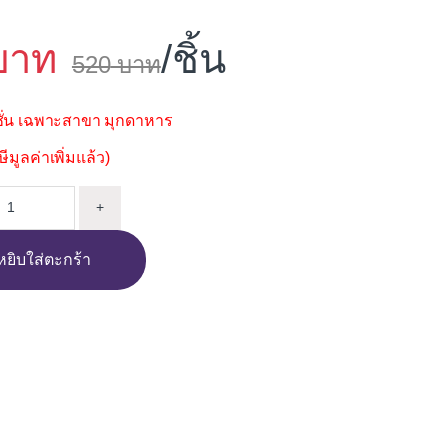
/ชิ้น
520
่น เฉพาะสาขา มุกดาหาร
มูลค่าเพิ่มแล้ว)
ี่ยวอ่างล้างหน้า COTTO CANDLE CT1206(HM) quantity
+
หยิบใส่ตะกร้า
i
n
e