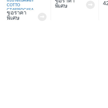
ขอราคา
แบบใช้แบตเตอรี่
4
พิเศษ
COTTO
CT4925DC#SA
ขอราคา
พิเศษ