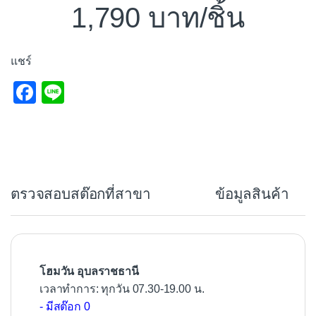
1,790
/ชิ้น
แชร์
F
Li
a
n
c
e
e
b
ตรวจสอบสต๊อกที่สาขา
ข้อมูลสินค้า
o
o
k
โฮมวัน อุบลราชธานี
เวลาทำการ: ทุกวัน 07.30-19.00 น.
- มีสต๊อก 0