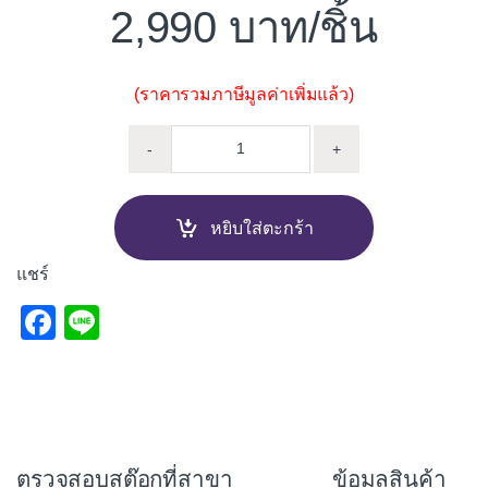
2,990
/ชิ้น
(ราคารวมภาษีมูลค่าเพิ่มแล้ว)
เหล็กดัดหน้าต่าง DARWIN องุ่นผี
-
+
หยิบใส่ตะกร้า
แชร์
F
Li
a
n
c
e
e
b
ตรวจสอบสต๊อกที่สาขา
ข้อมูลสินค้า