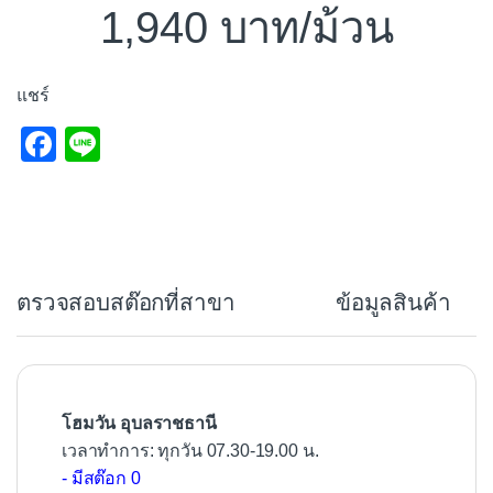
1,940
/ม้วน
แชร์
F
Li
a
n
c
e
e
b
ตรวจสอบสต๊อกที่สาขา
ข้อมูลสินค้า
o
o
k
โฮมวัน อุบลราชธานี
เวลาทำการ: ทุกวัน 07.30-19.00 น.
- มีสต๊อก 0