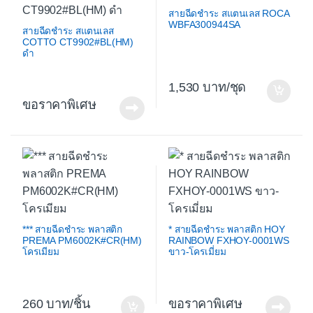
สายฉีดชำระ สแตนเลส ROCA
WBFA300944SA
สายฉีดชำระ สแตนเลส
COTTO CT9902#BL(HM)
ดำ
1,530
/ชุด
ขอราคาพิเศษ
*** สายฉีดชำระ พลาสติก
* สายฉีดชำระ พลาสติก HOY
PREMA PM6002K#CR(HM)
RAINBOW FXHOY-0001WS
โครเมียม
ขาว-โครเมี่ยม
260
/ชิ้น
ขอราคาพิเศษ