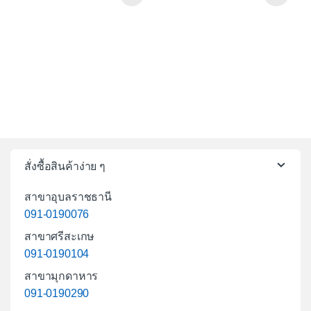
สั่งซื้อสินค้าง่าย ๆ
สาขาอุบลราชธานี
091-0190076
สาขาศรีสะเกษ
091-0190104
สาขามุกดาหาร
091-0190290