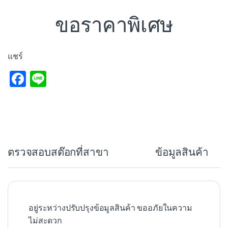
ขอราคาพิเศษ
แชร์
F
Li
a
n
c
e
e
b
ตรวจสอบสต๊อกที่สาขา
ข้อมูลสินค้า
o
o
k
อยู่ระหว่างปรับปรุงข้อมูลสินค้า ขออภัยในความ
ไม่สะดวก