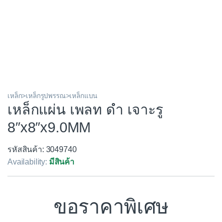
เหล็ก>เหล็กรูปพรรณ>เหล็กแบน
เหล็กแผ่น เพลท ดำ เจาะรู
8″x8″x9.0MM
รหัสสินค้า: 3049740
Availability:
มีสินค้า
ขอราคาพิเศษ