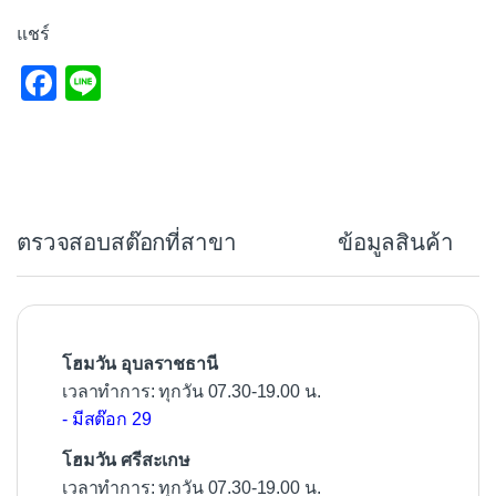
แชร์
F
Li
a
n
c
e
e
b
ตรวจสอบสต๊อกที่สาขา
ข้อมูลสินค้า
o
o
k
โฮมวัน อุบลราชธานี
เวลาทำการ: ทุกวัน 07.30-19.00 น.
- มีสต๊อก 29
โฮมวัน ศรีสะเกษ
เวลาทำการ: ทุกวัน 07.30-19.00 น.