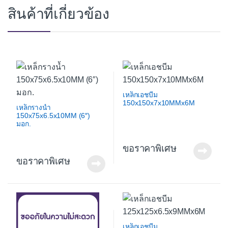
สินค้าที่เกี่ยวข้อง
เหล็กเอชบีม
150x150x7x10MMx6M
เหล็กรางน้ำ
150x75x6.5x10MM (6″)
มอก.
ขอราคาพิเศษ
ขอราคาพิเศษ
เหล็กเอชบีม